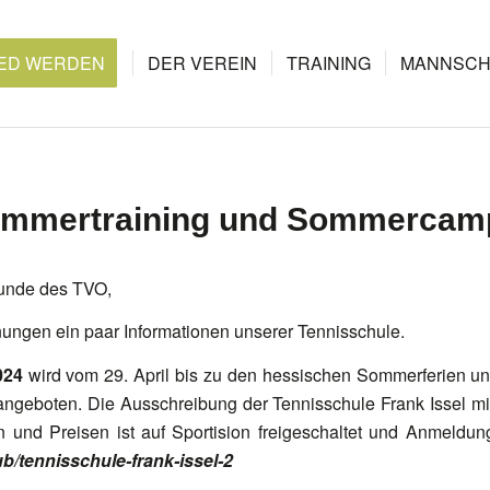
IED WERDEN
DER VEREIN
TRAINING
MANNSCH
Sommertraining und Sommercamp
eunde des TVO,
lanungen ein paar Informationen unserer Tennisschule.
024
wird vom 29. April bis zu den hessischen Sommerferien u
ngeboten. Die Ausschreibung der Tennisschule Frank Issel mi
n und Preisen ist auf Sportision freigeschaltet und Anmeldun
lub/tennisschule-frank-issel-2