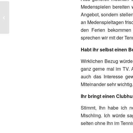
Medenspielen bereiten w
Neue Kooperation:
Angebot, sondern stell
Exklusive Vorteile für
unsere
an Medenspieltagen fri
Vereinsmitglieder bei
den Ferien bekommen d
Tennis...
sprechen wir mit der Ten
Habt ihr selbst einen 
Wirklichen Bezug würde 
ganz gerne mal im TV. 
auch das Interesse gew
Miteinander sehr wichtig
Ihr bringt einen Clubh
Stimmt, Ihn habe ich no
Mischling. Ich würde sa
selten ohne Ihn im Tennis