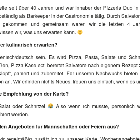
weile seit über 40 Jahren und war Inhaber der Pizzeria Duo in 
bständig als Barkeeper in der Gastronomie tätig. Durch Salvator
ie gekommen und gemeinsam waren wir die letzten 4 Jahr
wissen wir, was uns erwarten kann.
der kulinarisch erwarten?
enisch/deutsch sein. Es wird Pizza, Pasta, Salate und Schni
Soßen, Pizza Käse ect. bereitet Salvatore nach eigenem Rezept 
eklopft, paniert und zubereitet. Für unseren Nachwuchs bieten 
n an. Wir erfinden nichts Neues, freuen uns einfach, wenn es 
re Empfehlung von der Karte?
 Salat oder Schnitzel
Also wenn ich müsste, persönlich w
obiert werden.
ellen Angeboten für Mannschaften oder Feiern aus?
wir regelmäßig, zusätzlich zu unserer Karte, Wochenangebote