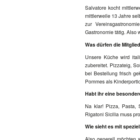
Salvatore kocht mittler
mittlerweile 13 Jahre sel
zur Vereinsgastronom
Gastronomie tätig. Also 
Was dürfen die Mitglie
Unsere Küche wird itali
zubereitet. Pizzateig, 
bei Bestellung frisch g
Pommes als Kinderportio
Habt ihr eine besonde
Na klar! Pizza, Pasta,
Rigatoni Sicilia muss pr
Wie sieht es mit spezi
Also generell möchten 