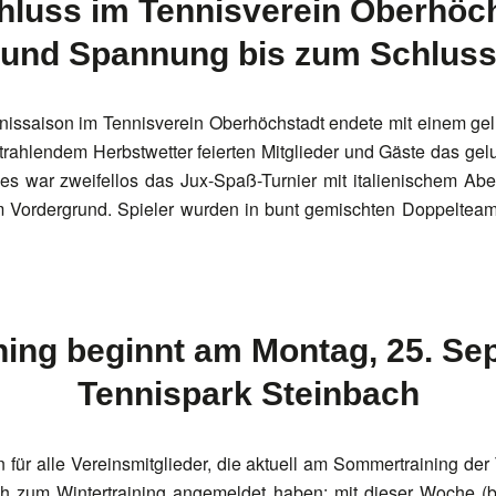
luss im Tennisverein Oberhöc
und Spannung bis zum Schlus
ennissaison im Tennisverein Oberhöchstadt endete mit einem g
trahlendem Herbstwetter feierten Mitglieder und Gäste das g
es war zweifellos das Jux-Spaß-Turnier mit italienischem Ab
m Vordergrund. Spieler wurden in bunt gemischten Doppeltea
ning beginnt am Montag, 25. S
Tennispark Steinbach
n für alle Vereinsmitglieder, die aktuell am Sommertraining der
ch zum Wintertraining angemeldet haben: mit dieser Woche (b