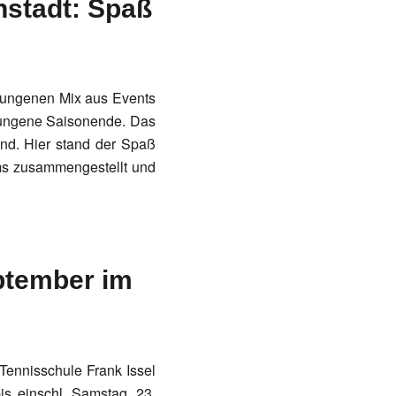
hstadt: Spaß
s
elungenen Mix aus Events
elungene Saisonende. Das
end. Hier stand der Spaß
ms zusammengestellt und
eptember im
 Tennisschule Frank Issel
is einschl. Samstag, 23.